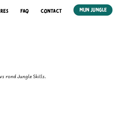
mijn jungle
mijn jungle
ures
ures
Faq
Faq
Contact
Contact
ws rond Jungle Skills.