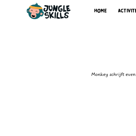
HOME
HOME
activit
activit
Monkey schrijft even 