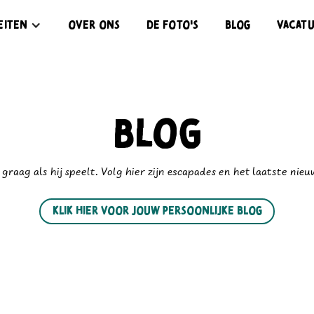
eiten
eiten
Over ons
Over ons
de foto's
de foto's
Blog
Blog
vacat
vacat
Blog
graag als hij speelt. Volg hier zijn escapades en het laatste nieu
Klik hier voor jouw persoonlijke blog