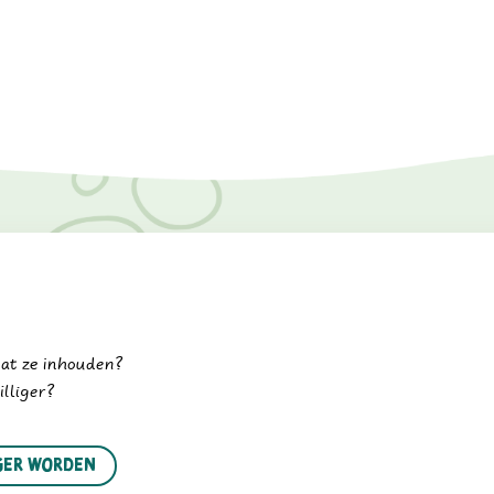
wat ze inhouden?
illiger?
iger worden