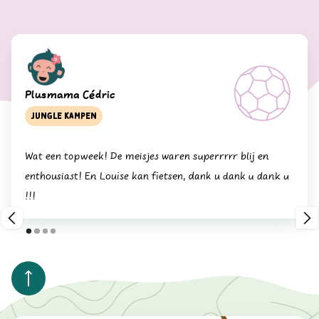
Plusmama Cédric
Loui
Jungle kampen
Mini
Wat een topweek! De meisjes waren superrrrr blij en
"Mon
enthousiast! En Louise kan fietsen, dank u dank u dank u
!!!