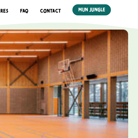
mijn jungle
ures
Faq
Contact