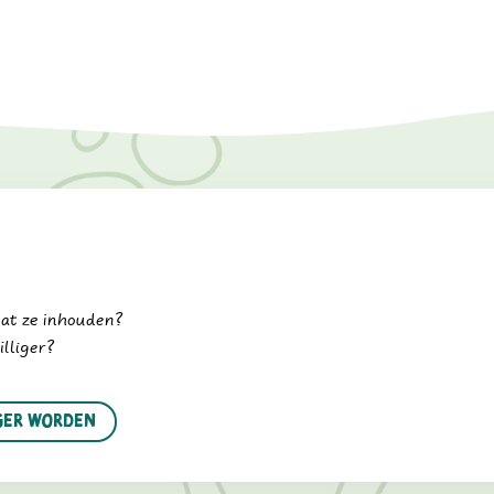
wat ze inhouden?
illiger?
iger worden