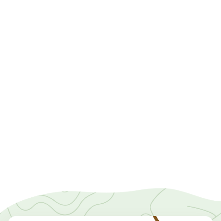
6/1/2026
Kan je van buiten spelen in de winter
verkouden worden?
De conclusie is rechttoe rechtaan: met de juiste
kleren is buiten spelen in de winter geen risico, maar
een gezondheidsupgrade. Doen dus!
lees meer