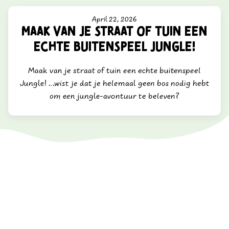
April 22, 2026
Maak van je straat of tuin een
echte buitenspeel Jungle!
Maak van je straat of tuin een echte buitenspeel
Jungle! ...wist je dat je helemaal geen bos nodig hebt
om een jungle-avontuur te beleven?
Op de Buitenspeeldag in april trekken we massaal naar
buiten. Maar… wist je dat je helemaal geen bos nodig hebt
om een jungle-avontuur te beleven?
Met een beetje fantasie tover je je eigenstraat of tuin om